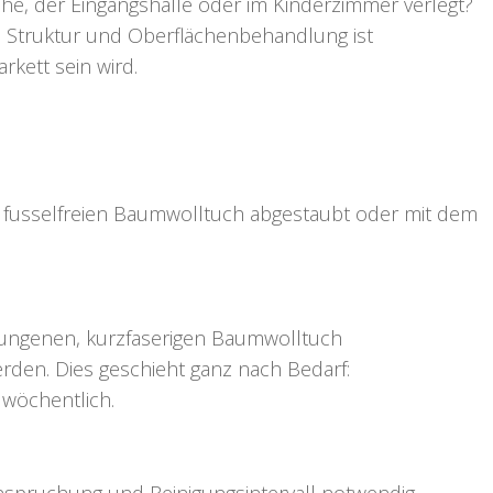
he, der Eingangshalle oder im Kinderzimmer verlegt?
, Struktur und Oberflächenbehandlung ist
rkett sein wird.
m fusselfreien Baumwolltuch abgestaubt oder mit dem
rungenen, kurzfaserigen Baumwolltuch
den. Dies geschieht ganz nach Bedarf:
 wöchentlich.
anspruchung und Reinigungsintervall notwendig.