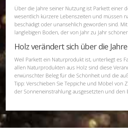
Über die Jahre seiner Nutzung ist Parkett eine
wesentlich kürzere Lebenszeiten und müssen na
beschädigt oder unansehlich geworden sind. Mit 
langlebigen Boden, der von Jahr zu Jahr schöner 
Holz verändert sich über die Jahre
Weil Parkett ein Naturprodukt ist, unterliegt e
allen Naturprodukten aus Holz sind diese Verä
erwünschter Beleg für die Schönheit und die au
Tipp: Verschieben Sie Teppiche und Möbel von Ze
der Sonneneinstrahlung ausgesetzten und den 