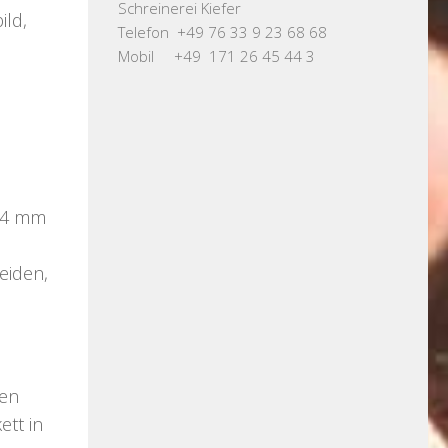
Schreinerei Kiefer
ild,
Telefon +49 76 33 9 23 68 68
Mobil +49 171 26 45 44 3
 (4 mm
eiden,
hen
ett in