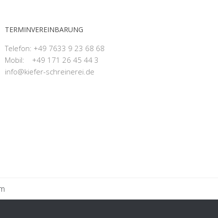
TERMINVEREINBARUNG
Telefon: +49 7633 9 23 68 68
Mobil: +49 171 26 45 44 3
info@kiefer-schreinerei.de
um