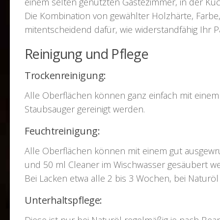
einem selten genutzten Gästezimmer, in der Küc
Die Kombination von gewählter Holzhärte, Farbe
mitentscheidend dafür, wie widerstandfähig Ihr Pa
Reinigung und Pflege
Trockenreinigung:
Alle Oberflächen können ganz einfach mit eine
Staubsauger gereinigt werden.
Feuchtreinigung:
Alle Oberflächen können mit einem gut ausgew
und 50 ml Cleaner im Wischwasser gesäubert wer
Bei Lacken etwa alle 2 bis 3 Wochen, bei Naturöl
Unterhaltspflege:
Diese ist nur bei Naturöl regelmäßig je nach Be