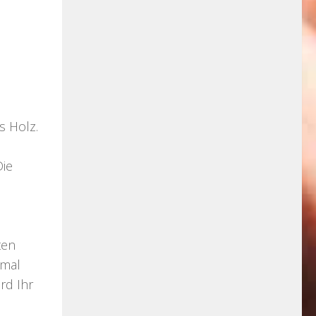
s Holz.
Die
ten
imal
rd Ihr