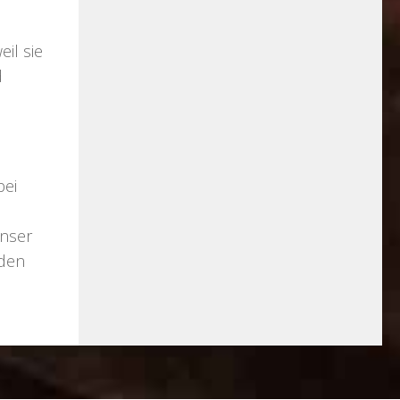
il sie
d
bei
Unser
 den