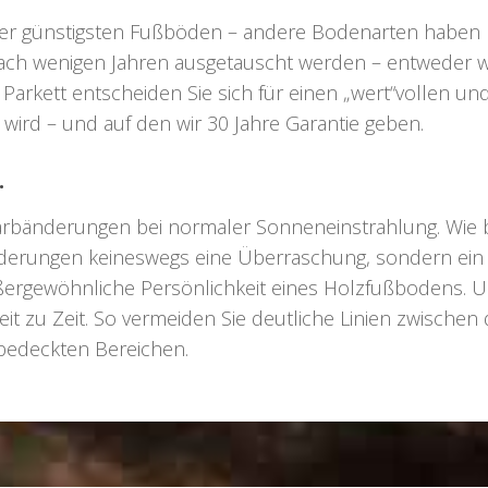
r der günstigsten Fußböden – andere Bodenarten haben
ch wenigen Jahren ausgetauscht werden – entweder we
Parkett entscheiden Sie sich für einen „wert“vollen un
wird – und auf den wir 30 Jahre Garantie geben.
.
s Farbänderungen bei normaler Sonneneinstrahlung. Wie 
nderungen keineswegs eine Überraschung, sondern ein
ßergewöhnliche Persönlichkeit eines Holzfußbodens. 
it zu Zeit. So vermeiden Sie deutliche Linien zwischen
bedeckten Bereichen.