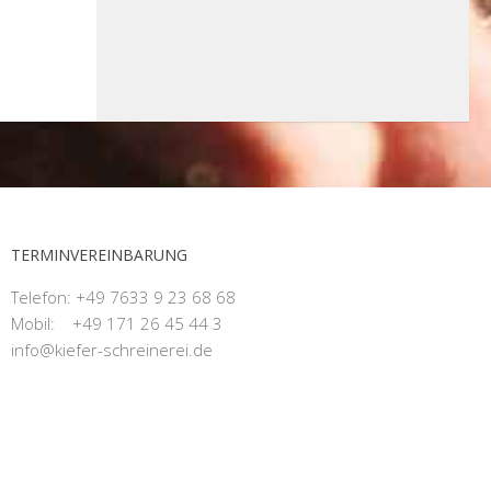
TERMINVEREINBARUNG
Telefon: +49 7633 9 23 68 68
Mobil: +49 171 26 45 44 3
info@kiefer-schreinerei.de