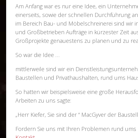
Am Anfang war es nur eine Idee, ein Unterneh
einerseits, sowie der schnellen Durchführung an
im Bereich Bau- und Möbelschreinerei sind wir 
und Großbetrieben Aufträge in kürzester Zeit au
Großprojekte genauestens zu planen und zu real
So war die Idee …
mittlerweile sind wir ein Dienstleistungsuntern
Baustellen und Privathaushalten, rund ums Haus
So hatten wir beispielsweise eine große Heraus
Arbeiten zu uns sagte:
„Herr Kiefer, Sie sind der “ MacGyver der Baustel
Fordern Sie uns mit Ihren Problemen rund ums
Kontakt