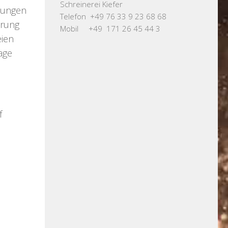
Schreinerei Kiefer
tungen
Telefon +49 76 33 9 23 68 68
hrung
Mobil +49 171 26 45 44 3
eien
age
f